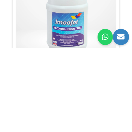
ALCOHOL INDUSTRIAL x 3800ml
DESINFECCIÓN,
LIMPIEZA.
UNIDAD
$41.900
COP