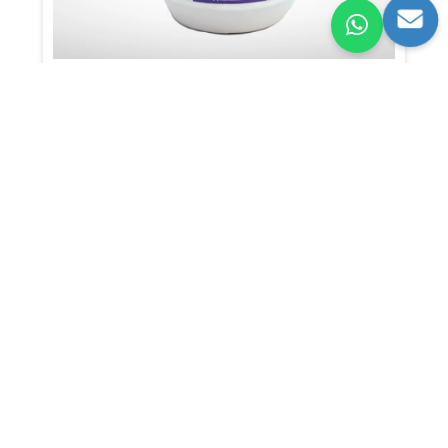
ALCOHOL INDUSTRIAL x 3800ml
DESINFECCIÓN,
LIMPIEZA.
UNIDAD
$41.900
COP